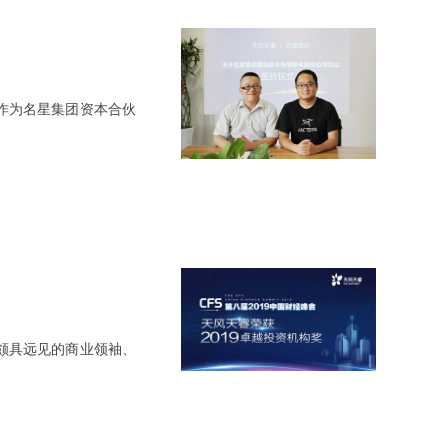
作为名星集团资本合伙
颇具远见的商业领袖、