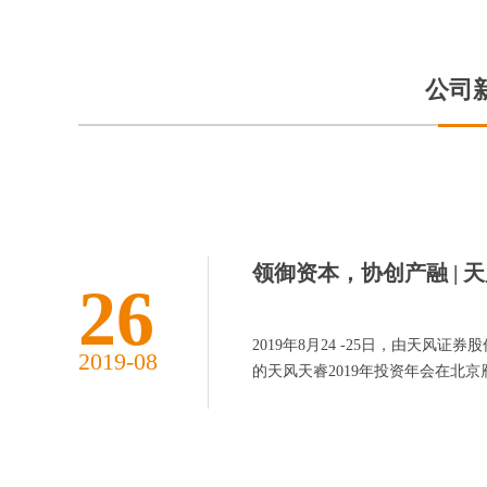
公司
领御资本，协创产融 | 
26
2019年8月24 -25日，由天
2019-08
的天风天睿2019年投资年会在北京