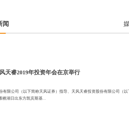
新闻
天风天睿2019年投资年会在京举行
风证券股份有限公司（以下简称天风证券）指导、天风天睿投资股份有限公司（
雁栖湖日出东方凯宾斯基...