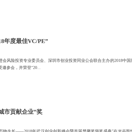
8年度最佳VC/PE”
会风险投资专业委员会、深圳市创业投资同业公会联合主办的2018中国
参会，并荣登“20...
城市贡献企业”奖
的“万物生长——2018年武汉创业创新峰会暨首届楚馨奖颁奖盛典”在光谷