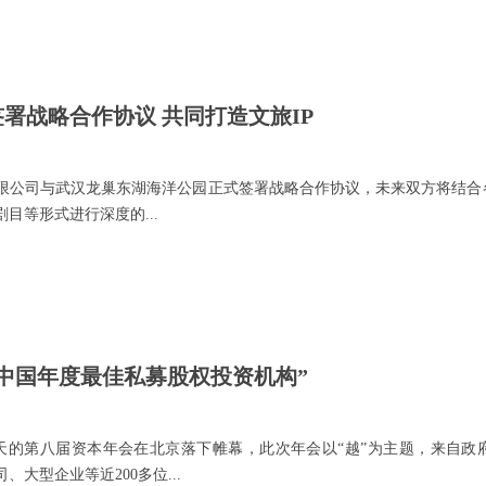
署战略合作协议 共同打造文旅IP
限公司与武汉龙巢东湖海洋公园正式签署战略合作协议，未来双方将结合各
目等形式进行深度的...
中国年度最佳私募股权投资机构”
期三天的第八届资本年会在北京落下帷幕，此次年会以“越”为主题，来自
大型企业等近200多位...