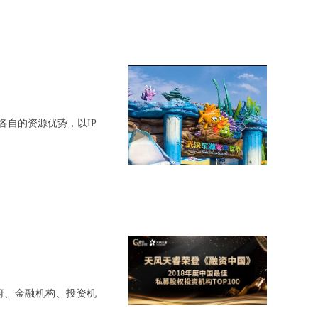
自的资源优势，以IP
政府、金融机构、投资机