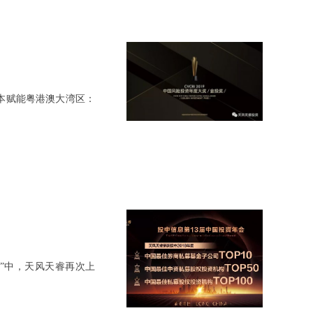
资本赋能粤港澳大湾区：
榜”中，天风天睿再次上