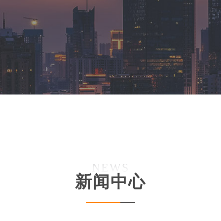
NEWS
新闻中心